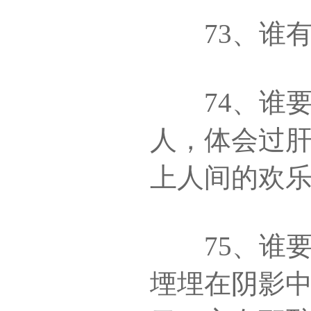
73、谁有
74、谁要
人，体会过
上人间的欢
75、谁要
堙埋在阴影