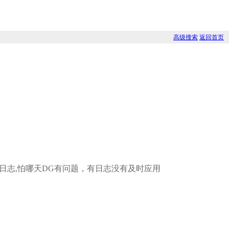
高级搜索
返回首页
删除7天前的归档日志,怕哪天DG有问题，有日志没有及时应用