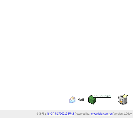
备案号：
浙ICP备17002154号-2
Powered by:
myarticle.com.cn
Version 1.0dev