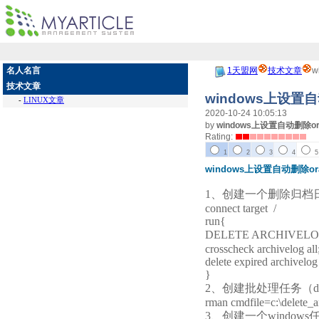
名人名言
1天盟网
技术文章
w
技术文章
windows上设置自
-
LINUX文章
2020-10-24 10:05:13
by
windows上设置自动删除ora
Rating:
1
2
3
4
5
windows上设置自动删除or
1、创建一个删除归档日志的脚
connect target /
run{
DELETE ARCHIVE
crosscheck archivelog all
delete expired archivelog 
}
2、创建批处理任务（delete
rman cmdfile=c:\delete_a
3、创建一个windo